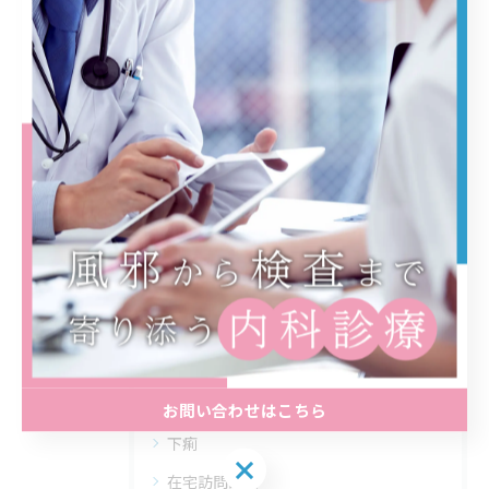
内科の実績を数値で読み解く信頼できる
医療機関選びのヒント
2026/08/01
1
2
3
4
5
...
8
カテゴリー
Categories
全てのカテゴリー
プラセンタ注射
お問い合わせはこちら
下痢
在宅訪問診療