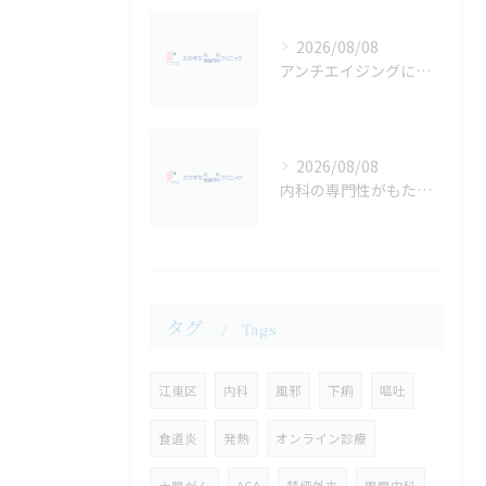
2026/08/08
アンチエイジングに効くエクササイズを東京都江東区で始める効果的な選び方と継続のポイント
2026/08/08
内科の専門性がもたらすキャリアと資格取得のリアルな価値を徹底解説
タグ
Tags
江東区
内科
風邪
下痢
嘔吐
食道炎
発熱
オンライン診療