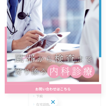
内科の専門書を活用した診断力と実践力
を高める選び方ガイド
2026/07/21
1
2
3
4
5
...
8
カテゴリー
Categories
全てのカテゴリー
プラセンタ注射
お問い合わせはこちら
下痢
在宅訪問診療