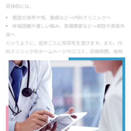
具体的には、
軽度の発熱や咳、腹痛など→内科クリニックへ
呼吸困難や激しい痛み、意識障害など→病院や救急外
来へ
というように、症状ごとに受診先を選びます。また、内
科クリニックのホームページや口コミ、診療時間、発熱
外来の有無も参考になります。
迷った場合には、まず内科で相談し必要に応じて病院紹
介を受けると安心です。特に高齢者や持病のある方、小
児は早めの受診と医師の判断を仰ぐことが重要です。身
近な「かかりつけ医」を持つことで、いざという時の相
談先が明確になり、適切な医療を受けやすくなります。
内科病院の違いと上手な受診先判