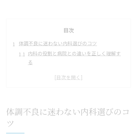
目次
体調不良に迷わない内科選びのコツ
内科の役割と病院との違いを正しく理解す
る
内科受診が適する体調不良の特徴とは
近くの内科を探す際の注意ポイント
内科選びで見逃せない診療体制の比較法
症状別に最適な内科を見極めるコツ
体調不良に迷わない内科選びのコ
症状からわかる内科と病院の使い分け方
ツ
発熱・咳など内科受診が推奨される症状と
は