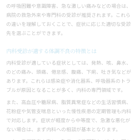
の呼吸困難や意識障害、急な激しい痛みなどの場合は、
内科病院で受けられる発熱外来の特徴
病院の救急外来や専門科の受診が推奨されます。これら
症状の重さで変わる内科の選び方
の違いを理解しておくことで、症状に応じた適切な受診
休日や夜間に発熱した場合の内科受診法
先を選ぶことができます。
土日祝日も受診できる内科の見極めポイント
内科病院の診療日をチェックする重要性
内科受診が適する体調不良の特徴とは
土日祝日に対応可能な内科の探し方
内科受診が適している症状としては、発熱、咳、鼻水、
内科受診の際に知っておきたい休日体制
のどの痛み、頭痛、倦怠感、腹痛、下痢、吐き気などが
土曜日・日曜日に強い内科の選び方
あります。これらは感染症や消化器系、呼吸器系のトラ
ブルが原因となることが多く、内科の専門領域です。
急な体調不良時に頼れる内科病院の条件
このガイドで自分に合う内科病院が見つかる
また、高血圧や糖尿病、脂質異常症などの生活習慣病、
花粉症や気管支喘息といった慢性疾患の定期管理も内科
内科病院選びで失敗しないための最終チェ
で対応します。症状が軽度から中等度で、急激な悪化が
ック
ない場合は、まず内科への相談が基本となります。
症状別に内科病院を賢く選ぶためのまとめ