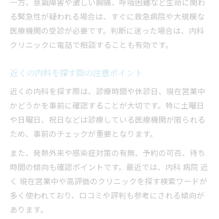
自分に合う内科を見つける実践的アドバイ
一方、意識障害や激しい胸痛、呼吸困難など生命に関わ
ス
る緊急性が疑われる場合は、すぐに救急病院や大規模な
医療機関の受診が必要です。判断に迷った場合は、内科
初めての内科受診に安心できるポイント
クリニックに電話で相談することも有効です。
内科と病院の違いを知ることの重要性
近くの内科を探す際の注意ポイント
近くの内科を探す際は、診療時間や休診日、現在営業中
かどうかを事前に確認することが大切です。特に土曜日
や日曜日、祝日などは診療している医療機関が限られる
ため、事前のチェックが重要となります。
また、発熱外来や感染症対策の有無、予約の可否、待ち
時間の傾向も確認ポイントです。最近では、内科 病院 近
く 現在営業中や高評価のクリニックを探す検索ワードが
多く使われており、口コミや評判も参考にされる傾向が
あります。