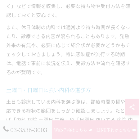
く」などで情報を収集し、必要な持ち物や受付方法を確
認しておくと安心です。
また、休日体制の内科では通常より待ち時間が長くなっ
たり、診療できる内容が限られることもあります。発熱
外来の有無や、必要に応じて紹介状が必要かどうかもチ
ェックしておきましょう。特に感染症が流行する時期
は、電話で事前に状況を伝え、受診方法や流れを確認す
るのが賢明です。
土曜日・日曜日に強い内科の選び方
土日も診療している内科を選ぶ際は、診療時間の幅や対
応できる症状の範囲をしっかり確認しましょう。たとえ
ば「内科 病院 土曜日 午後」や「日曜日 空いてる 病院 内
科」などで検索し、午後も診療しているか、発熱や感染
03-3536-3003
Web予約はこちら
LINE予約はこちら
症対応が可能かなどを比較することが重要です。