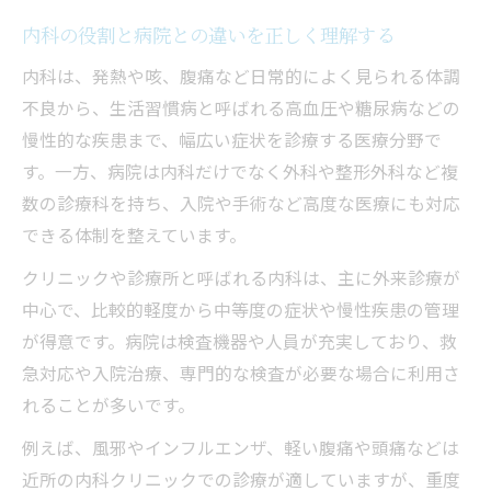
病院受診が必要な重症ケースの見分け方
内科の役割と病院との違いを正しく理解する
内科と病院の診療内容の違いを整理する
内科は、発熱や咳、腹痛など日常的によく見られる体調
軽度の不調は内科病院どちらを選ぶべきか
不良から、生活習慣病と呼ばれる高血圧や糖尿病などの
内科病院の使い分けで迷わない判断法
慢性的な疾患まで、幅広い症状を診療する医療分野で
内科病院の違いと上手な受診先判断術
す。一方、病院は内科だけでなく外科や整形外科など複
内科病院の特徴と診療体制を徹底比較
数の診療科を持ち、入院や手術など高度な医療にも対応
入院対応や検査設備が充実した内科の見極
できる体制を整えています。
め方
クリニックや診療所と呼ばれる内科は、主に外来診療が
外来中心の内科と総合病院の選び方
中心で、比較的軽度から中等度の症状や慢性疾患の管理
紹介状が必要な内科病院の判断ポイント
が得意です。病院は検査機器や人員が充実しており、救
急対応や入院治療、専門的な検査が必要な場合に利用さ
自分に合う内科病院を選ぶ実践的な基準
れることが多いです。
発熱や咳ならどこへ行くべきか徹底解説
発熱や咳が現れた時の内科受診基準
例えば、風邪やインフルエンザ、軽い腹痛や頭痛などは
近所の内科クリニックでの診療が適していますが、重度
内科と病院どちらを選ぶべきかの判断軸