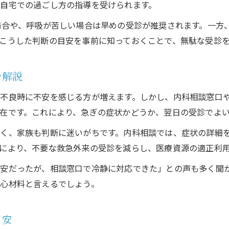
自宅での過ごし方の指導を受けられます。
内科相談で見極めるべき主な症状の特徴とは
場合や、呼吸が苦しい場合は早めの受診が推奨されます。一方
迷いやすい症状を内科相談で判断する方法
こうした判断の目安を事前に知っておくことで、無駄な受診
内科相談を受けるべきタイミングを紹介
症状別に内科相談を活用するポイント
を解説
内科相談で受診が必要か判断するコツ
不良時に不安を感じる方が増えます。しかし、内科相談窓口や医
不安な時こそ内科相談で最適な受診先を見極める
在です。これにより、急ぎの症状かどうか、翌日の受診でよ
内科相談で不安を解消し最適な受診先を選ぶ方法
く、家族も判断に迷いがちです。内科相談では、症状の詳細
症状別に内科相談で受診の目安を判断しよう
お問い合わせはこちら
により、不要な救急外来の受診を減らし、医療資源の適正利
内科相談窓口が受診先選びに役立つ理由とは
安だったが、相談窓口で冷静に対応できた」との声も多く聞
医療相談電話で信頼できる内科を見つけるコツ
心材料と言えるでしょう。
内科相談で安心して受診できる体制を作る方法
目安