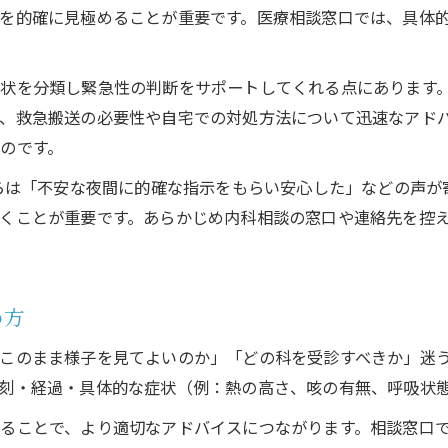
内科相談で医療機関選びの不安を解消しよう
を的確に見極めることが重要です。医療相談窓口では、具体
受診科に悩んだら内科相談窓口の賢い使い方
内科相談窓口で受診科の迷いを解決する方法
状を分類し緊急性の判断をサポートしてくれる点にあります
どの科に行けばいいか迷った時の内科相談活用
、救急搬送の必要性や自宅での対処方法について迅速なアド
内科相談窓口を使った受診科選びのポイント
のです。
医療相談電話が受診科の判断に役立つ理由
からは「不安な夜間に的確な指示をもらい安心した」などの声
内科相談で症状に合った医療機関を見つける方法
くことが重要です。あらかじめ内科相談の窓口や連絡先を控
夜間や休日の医療相談は内科でどう活かすか
夜間休日も安心な内科相談電話の使い方
内科相談で夜間の症状判断がスムーズになる理由
め方
休日の体調不良時に役立つ内科相談の活用術
このまま様子を見てよいのか」「どの科を受診すべきか」迷
内科相談窓口で急な症状に備えるコツとは
刻・経過・具体的な症状（例：熱の高さ、咳の有無、呼吸状
医療相談電話を夜間休日に利用する際の注意点
ることで、より適切なアドバイスにつながります。相談窓口
内科に相談すべき症状と適切な判断ポイント