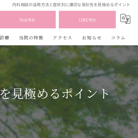
内科相談の活用方法と症状別に適切な受診先を見極めるポイント
Web予約
LINE予約
診療
当院の特徴
アクセス
お知らせ
コラム
予防接種
訪問診療
を見極めるポイント
内視鏡
エコー
大腸カメラ