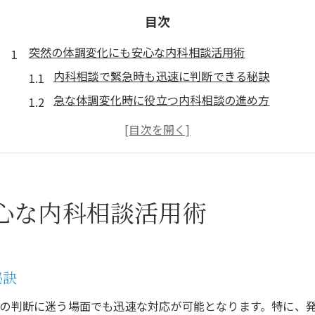
目次
突然の体調変化にも安心な内科相談活用術
内科相談で緊急時も迅速に判断できる秘訣
急な体調変化時に役立つ内科相談の進め方
内科相談が夜間や休日にも安心な理由を解説
どの症状で内科相談を利用すべきかの目安
医療相談電話の活用で内科受診がスムーズに
症状の曖昧さで迷うとき内科相談が頼れる理由
心な内科相談活用術
曖昧な症状も内科相談で適切な対処法が分かる
内科相談が症状ごとの受診先選びに役立つ理由
判断が難しい時こそ内科相談窓口の活用が有効
秘訣
症状の説明が難しい場合の内科相談の使い方
の判断に迷う場面でも迅速な対応が可能となります。特に、