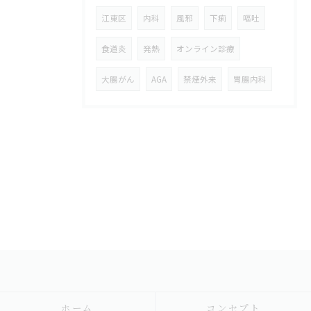
江東区
内科
風邪
下痢
嘔吐
食道炎
発熱
オンライン診療
大腸がん
AGA
禁煙外来
胃腸内科
ホーム
コンセプト