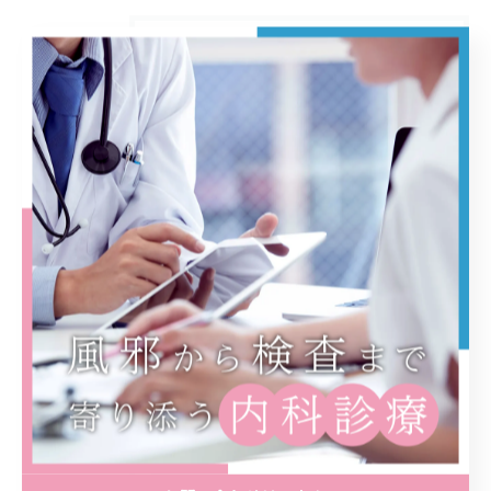
カテゴリー
Categories
全てのカテゴリー
予防接種
訪問診療
内視鏡
エコー
大腸カメラ
施設基準および加算に関するご案内
最近の投稿
Recent Posts