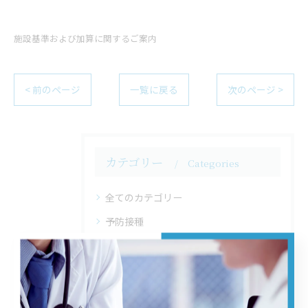
施設基準および加算に関するご案内
< 前のページ
一覧に戻る
次のページ >
カテゴリー
Categories
全てのカテゴリー
予防接種
訪問診療
内視鏡
エコー