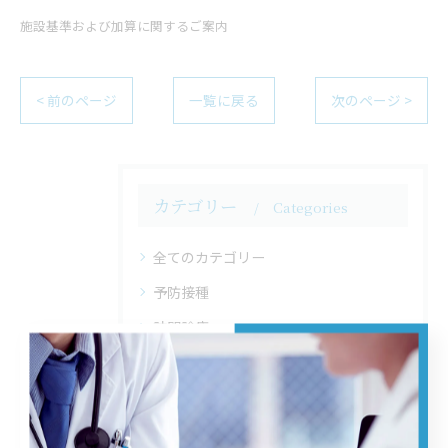
施設基準および加算に関するご案内
< 前のページ
一覧に戻る
次のページ >
カテゴリー
Categories
全てのカテゴリー
予防接種
訪問診療
内視鏡
エコー
大腸カメラ