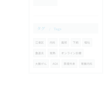
タグ
Tags
江東区
内科
風邪
下痢
嘔吐
食道炎
発熱
オンライン診療
大腸がん
AGA
禁煙外来
胃腸内科